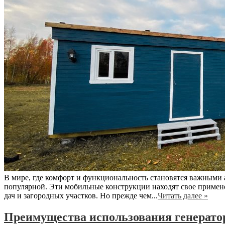
В мире, где комфорт и функциональность становятся важными 
популярной. Эти мобильные конструкции находят свое примен
дач и загородных участков. Но прежде чем...
Читать далее »
Преимущества использования генерат