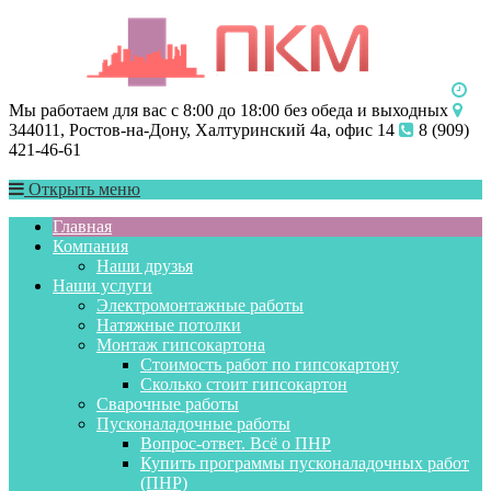
Мы работаем для вас с 8:00 до 18:00 без обеда и выходных
344011, Ростов-на-Дону, Халтуринский 4а, офис 14
8 (909)
421-46-61
Открыть меню
Главная
Компания
Наши друзья
Наши услуги
Электромонтажные работы
Натяжные потолки
Монтаж гипсокартона
Стоимость работ по гипсокартону
Сколько стоит гипсокартон
Сварочные работы
Пусконаладочные работы
Вопрос-ответ. Всё о ПНР
Купить программы пусконаладочных работ
(ПНР)