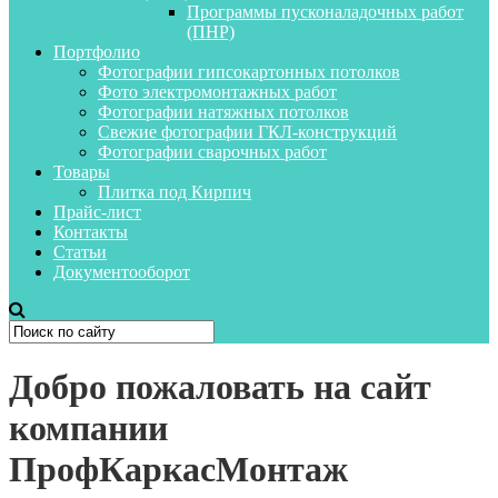
Программы пусконаладочных работ
(ПНР)
Портфолио
Фотографии гипсокартонных потолков
Фото электромонтажных работ
Фотографии натяжных потолков
Свежие фотографии ГКЛ-конструкций
Фотографии сварочных работ
Товары
Плитка под Кирпич
Прайс-лист
Контакты
Статьи
Документооборот
Добро пожаловать на сайт
компании
ПрофКаркасМонтаж