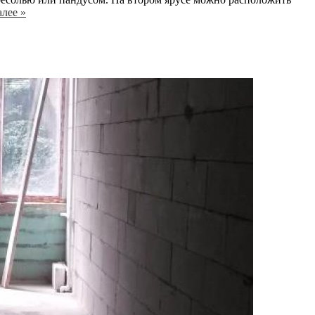
алее »