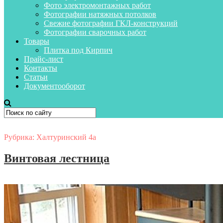
Фото электромонтажных работ
Фотографии натяжных потолков
Свежие фотографии ГКЛ-конструкций
Фотографии сварочных работ
Товары
Плитка под Кирпич
Прайс-лист
Контакты
Статьи
Документооборот
Рубрика:
Халтуринский 4а
Винтовая лестница