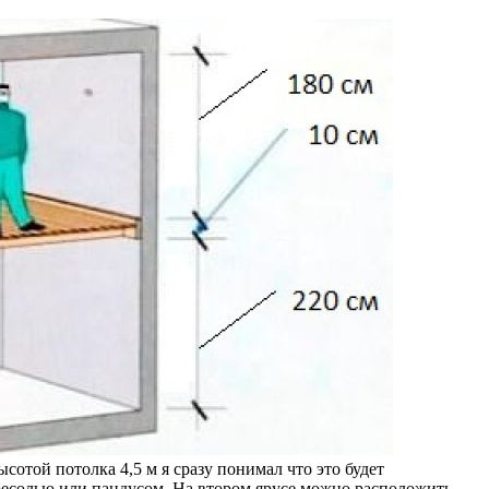
сотой потолка 4,5 м я сразу понимал что это будет
ресолью или пандусом. На втором ярусе можно расположить