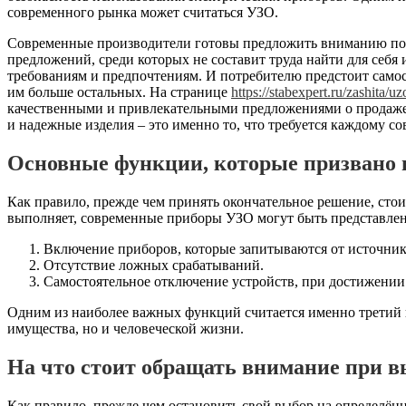
современного рынка может считаться УЗО.
Современные производители готовы предложить вниманию по
предложений, среди которых не составит труда найти для себя 
требованиям и предпочтениям. И потребителю предстоит самос
им больше остальных. На странице
https://stabexpert.ru/zashita/uz
качественными и привлекательными предложениями о продаже
и надежные изделия – это именно то, что требуется каждому с
Основные функции, которые призвано 
Как правило, прежде чем принять окончательное решение, стои
выполняет, современные приборы УЗО могут быть представл
Включение приборов, которые запитываются от источника
Отсутствие ложных срабатываний.
Самостоятельное отключение устройств, при достижении
Одним из наиболее важных функций считается именно третий в
имущества, но и человеческой жизни.
На что стоит обращать внимание при 
Как правило, прежде чем остановить свой выбор на определё