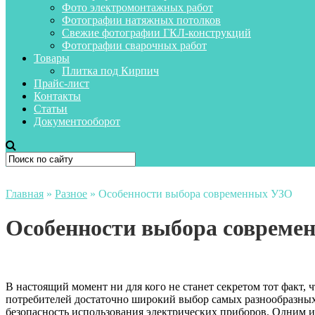
Фото электромонтажных работ
Фотографии натяжных потолков
Свежие фотографии ГКЛ-конструкций
Фотографии сварочных работ
Товары
Плитка под Кирпич
Прайс-лист
Контакты
Статьи
Документооборот
Главная
»
Разное
»
Особенности выбора современных УЗО
Особенности выбора совреме
В настоящий момент ни для кого не станет секретом тот факт
потребителей достаточно широкий выбор самых разнообразных
безопасность использования электрических приборов.
Одним и