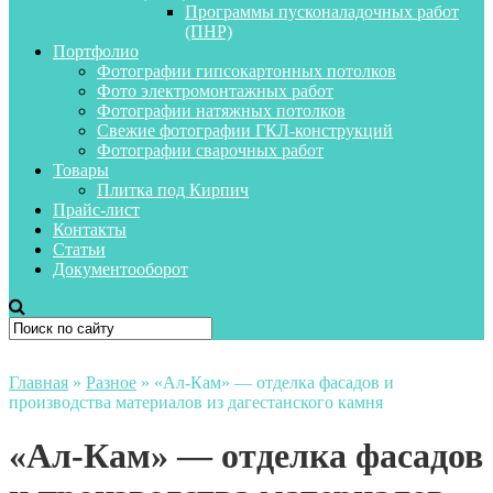
Программы пусконаладочных работ
(ПНР)
Портфолио
Фотографии гипсокартонных потолков
Фото электромонтажных работ
Фотографии натяжных потолков
Свежие фотографии ГКЛ-конструкций
Фотографии сварочных работ
Товары
Плитка под Кирпич
Прайс-лист
Контакты
Статьи
Документооборот
Главная
»
Разное
»
«Ал-Кам» — отделка фасадов и
производства материалов из дагестанского камня
«Ал-Кам» — отделка фасадов