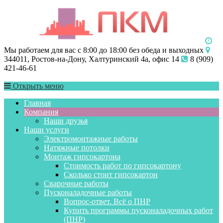
Мы работаем для вас с 8:00 до 18:00 без обеда и выходных
344011, Ростов-на-Дону, Халтуринский 4а, офис 14
8 (909)
421-46-61
Открыть меню
Главная
Компания
Наши друзья
Наши услуги
Электромонтажные работы
Натяжные потолки
Монтаж гипсокартона
Стоимость работ по гипсокартону
Сколько стоит гипсокартон
Сварочные работы
Пусконаладочные работы
Вопрос-ответ. Всё о ПНР
Купить программы пусконаладочных работ
(ПНР)