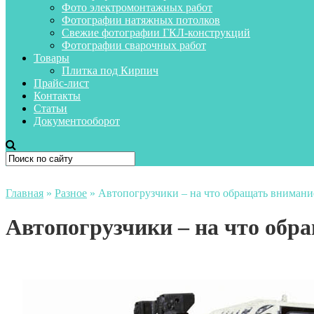
Фото электромонтажных работ
Фотографии натяжных потолков
Свежие фотографии ГКЛ-конструкций
Фотографии сварочных работ
Товары
Плитка под Кирпич
Прайс-лист
Контакты
Статьи
Документооборот
Главная
»
Разное
»
Автопогрузчики – на что обращать внимани
Автопогрузчики – на что обр