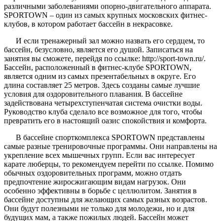
различными заболеваниями опорно-двигательного аппарата.
SPORTOWN – один из самых крупных московских фитнес-
клубов, в котором работает бассейн в некрасовке.
И если тренажерный зал можно назвать его сердцем, то
бассейн, безусловно, является его душой. Записаться на
занятия вы сможете, перейдя по ссылке: http://sport-town.ru/.
Бассейн, расположенный в фитнес-клубе SPORTOWN,
является одним из самых презентабельных в округе. Его
длина составляет 25 метров. Здесь созданы самые лучшие
условия для оздоровительного плавания. В бассейне
задействована четырехступенчатая система очистки воды.
Руководство клуба сделало все возможное для того, чтобы
превратить его в настоящий оазис спокойствия и комфорта.
В бассейне спорткомплекса SPORTOWN представлены
самые разные тренировочные программы. Они направлены на
укрепление всех мышечных групп. Если вас интересует
карате люберцы, то рекомендуем перейти по ссылке. Помимо
обычных оздоровительных программ, можно отдать
предпочтение жиросжигающим видам нагрузок. Они
особенно эффективны в борьбе с целлюлитом. Занятия в
бассейне доступны для желающих самых разных возрастов.
Они будут полезными не только для молодежи, но и для
будущих мам, а также пожилых людей. Бассейн может