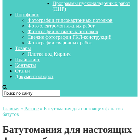
Программы пусконаладочных работ
(ПНР)
Портфолио
Фотографии гипсокартонных потолков
Фото электромонтажных работ
Фотографии натяжных потолков
Свежие фотографии ГКЛ-конструкций
Фотографии сварочных работ
Товары
Плитка под Кирпич
Прайс-лист
Контакты
Статьи
Документооборот
Главная
»
Разное
»
Батутомания для настоящих фанатов
батутов
Батутомания для настоящих