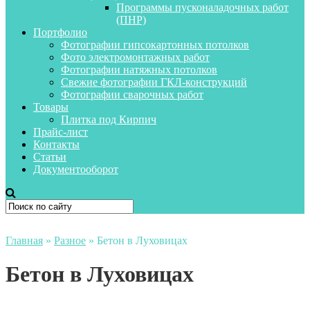
Программы пусконаладочных работ
(ПНР)
Портфолио
Фотографии гипсокартонных потолков
Фото электромонтажных работ
Фотографии натяжных потолков
Свежие фотографии ГКЛ-конструкций
Фотографии сварочных работ
Товары
Плитка под Кирпич
Прайс-лист
Контакты
Статьи
Документооборот
Главная
»
Разное
»
Бетон в Луховицах
Бетон в Луховицах