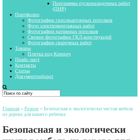
Программы пусконаладочных работ
(ПНР)
Портфолио
Фотографии гипсокартонных потолков
Фото электромонтажных работ
Фотографии натяжных потолков
Свежие фотографии ГКЛ-конструкций
Фотографии сварочных работ
Товары
Плитка под Кирпич
Прайс-лист
Контакты
Статьи
Документооборот
Главная
»
Разное
»
Безопасная и экологически чистая мебель
из дерева для вашего ребенка
Безопасная и экологически