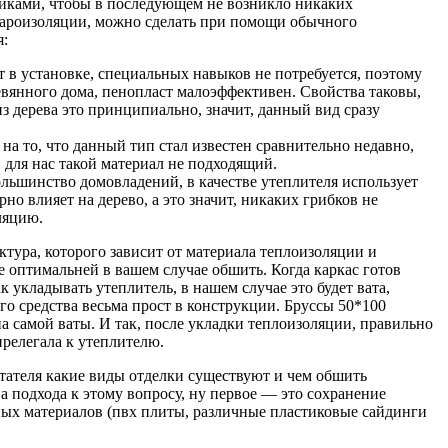
тиками, чтобы в последующем не возникло никаких
пароизоляции, можно сделать при помощи обычного
я:
 в установке, специальных навыков не потребуется, поэтому
евянного дома, пенопласт малоэффективен. Свойства таковы,
из дерева это принципиально, значит, данный вид сразу
а то, что данный тип стал известен сравнительно недавно,
 для нас такой материал не подходящий.
ольшинство домовладений, в качестве утеплителя использует
но влияет на дерево, а это значит, никаких грибков не
ляцию.
ктура, которого зависит от материала теплоизоляции и
 оптимальней в вашем случае обшить. Когда каркас готов
к укладывать утеплитель, в нашем случае это будет вата,
го средства весьма прост в конструкции. Бруссы 50*100
а самой ваты. И так, после укладки теплоизоляции, правильно
релегала к утеплителю.
итателя какие виды отделки существуют и чем обшить
 подхода к этому вопросу, ну первое — это сохранение
ных материалов (пвх плиты, различные пластиковые сайдинги