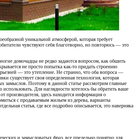
воеобразной уникальной атмосферой, которая требует
обитатели чувствуют себя благотворно, но повторюсь — это
многие домочадцы не редко задаются вопросом, как обшить
крывается не просто попытка как-то придать строению
ерьезней — это утепление. Не странно, что оба вопроса —
ивки существует своя определенная технология, которая
ых замыслов. Поэтому в данной статье рассмотрим главные
о использовать. Для наглядности хотелось бы обратить ваше
 от производителя, здесь находится информация о
миться с продаваемым жильем из дерева, варианты
тдельная статья, где все подробно описывается, это наверняка
нических и замысловатых фраз, все предельно понятно для