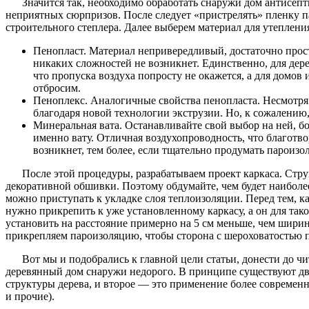
Значится так, необходимо обработать снаружи дом антисеп
неприятных сюрпризов. После следует «пристрелять» пленку 
строительного степлера. Далее выберем материал для утеплени
Пенопласт. Материал непривередливый, достаточно прост
никаких сложностей не возникнет. Единственно, для дер
что пропуска воздуха попросту не окажется, а для домов 
отбросим.
Пеноплекс. Аналогичные свойства пенопласта. Несмотря н
благодаря новой технологии экструзии. Но, к сожалению,
Минеральная вата. Останавливайте свой выбор на ней, б
именно вату. Отличная воздухопроводность, что благотвор
возникнет, тем более, если тщательно продумать пароизо
После этой процедуры, разрабатываем проект каркаса. Стру
декоративной обшивки. Поэтому обдумайте, чем будет наиболее
можно приступать к укладке слоя теплоизоляции. Перед тем, ка
нужно прикрепить к уже установленному каркасу, а он для тако
установить на расстояние примерно на 5 см меньше, чем ширин
прикрепляем пароизоляцию, чтобы сторона с шероховатостью п
Вот мы и подобрались к главной цели статьи, донести до ч
деревянный дом снаружи недорого. В принципе существуют два
структуры дерева, и второе — это применение более современ
и прочие).