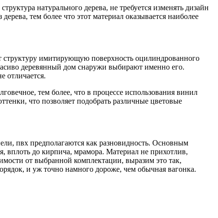
 структура натурального дерева, не требуется изменять дизайн
дерева, тем более что этот материал оказывается наиболее
меет структуру имитирующую поверхность оцилиндрованного
красиво деревянный дом снаружи выбирают именно его.
е отличается.
лговечное, тем более, что в процессе использования винил
оттенки, что позволяет подобрать различные цветовые
ели, пвх предполагаются как разновидность. Основным
, вплоть до кирпича, мрамора. Материал не прихотлив,
симости от выбранной комплектации, выразим это так,
орядок, и уж точно намного дороже, чем обычная вагонка.