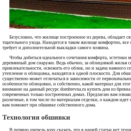
Безусловно, что жилище построенное из дерева, обладает с
тщательного ухода. Находится в таком жилище комфортно, все 
требует и дополнительной выкладки самого хозяина.
Чтобы добиться идеального сочетания комфорта, эстетики 
деревянный дом снаружи. Ведь обычно, за облицовкой жилья с
привлекательности, освежить его облик, но и задача намного с
утепление и облицовка, находятся в одной плоскости. Для обш
существенно может отличаться в зависимости от первоначальн
особенности облицовки, и собственно, какой материал для этог
внимание на данный ресурс dombrevna.ru купить дом из бревна
современных только построенных домах. Предлагаю вам ознако
различные, в том числе по материалам отделки, о каждом идет о
вам поможет при обшивке собственного дома.
Технология обшивки
В первую очередь хочу сказать, что в нашей статьи нет тех