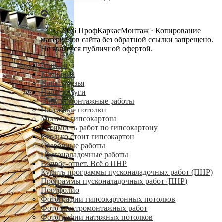
© 2026 ПрофКаркасМонтаж · Копирование
материалов сайта без обратной ссылки запрещено.
Не является публичной офертой.
Главная
Компания
Наши друзья
Наши услуги
Электромонтажные работы
Натяжные потолки
Монтаж гипсокартона
Стоимость работ по гипсокартону
Сколько стоит гипсокартон
Сварочные работы
Пусконаладочные работы
Вопрос-ответ. Всё о ПНР
Купить программы пусконаладочных работ (ПНР)
Программы пусконаладочных работ (ПНР)
Портфолио
Фотографии гипсокартонных потолков
Фото электромонтажных работ
Фотографии натяжных потолков