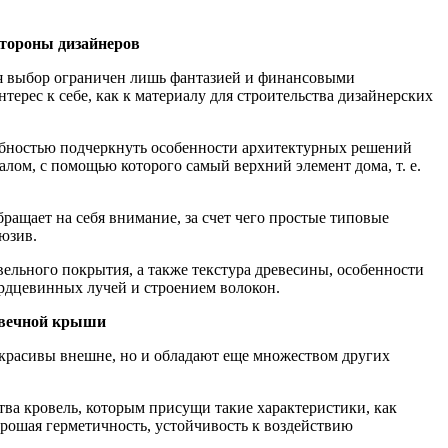
стороны дизайнеров
ня выбор ограничен лишь фантазией и финансовыми
ерес к себе, как к материалу для строительства дизайнерских
собностью подчеркнуть особенности архитектурных решений
иалом, с помощью которого самый верхний элемент дома, т. е.
ращает на себя внимание, за счет чего простые типовые
юзив.
вельного покрытия, а также текстура древесины, особенности
рдцевинных лучей и строением волокон.
овечной крыши
красивы внешне, но и обладают еще множеством других
ва кровель, которым присущи такие характеристики, как
рошая герметичность, устойчивость к воздействию