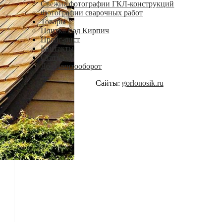
Свежие фотографии ГКЛ-конструкций
Фотографии сварочных работ
Товары
Плитка под Кирпич
Прайс-лист
Контакты
Статьи
Документооборот
Сайты:
gorlonosik.ru