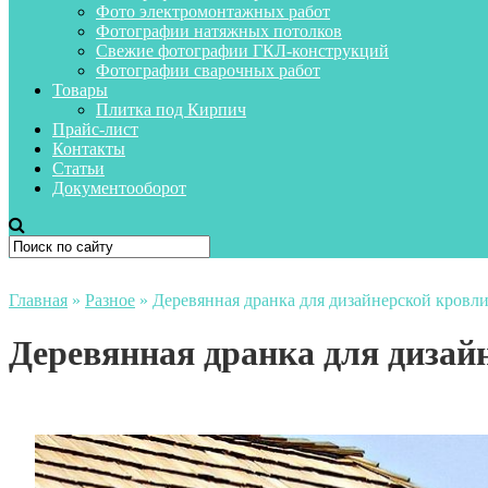
Фото электромонтажных работ
Фотографии натяжных потолков
Свежие фотографии ГКЛ-конструкций
Фотографии сварочных работ
Товары
Плитка под Кирпич
Прайс-лист
Контакты
Статьи
Документооборот
Главная
»
Разное
»
Деревянная дранка для дизайнерской кровл
Деревянная дранка для дизай