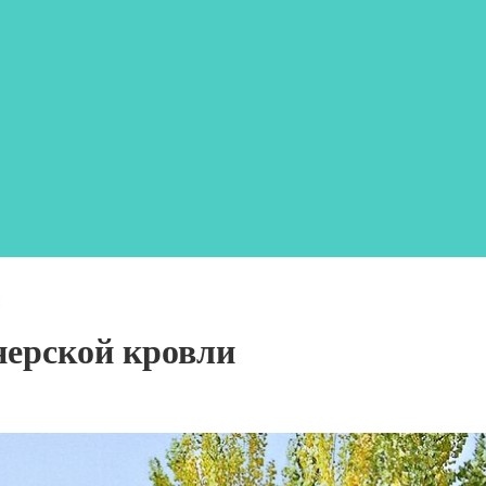
и
нерской кровли