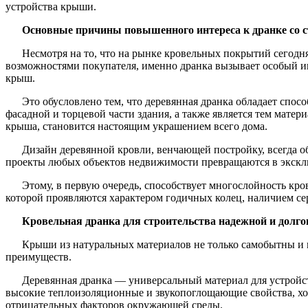
устройства крыши.
Основные причины повышенного интереса к дранке со 
Несмотря на то, что на рынке кровельных покрытий сегод
возможностями покупателя, именно дранка вызывает особый инт
крыш.
Это обусловлено тем, что деревянная дранка обладает спо
фасадной и торцевой части здания, а также является тем матер
крыша, становится настоящим украшением всего дома.
Дизайн деревянной кровли, венчающей постройку, всегда об
проекты любых объектов недвижимости превращаются в экскл
Этому, в первую очередь, способствует многослойность кро
которой проявляются характером годичных колец, наличием се
Кровельная дранка для строительства надежной и долг
Крыши из натуральных материалов не только самобытны и 
преимуществ.
Деревянная дранка — универсальный материал для устройст
высокие теплоизоляционные и звукопоглощающие свойства, хо
отрицательных факторов окружающей среды.