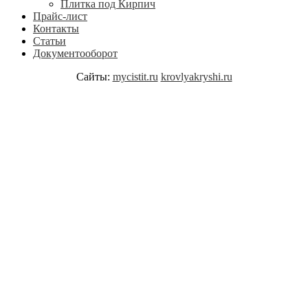
Плитка под Кирпич
Прайс-лист
Контакты
Статьи
Документооборот
Сайты:
mycistit.ru
krovlyakryshi.ru