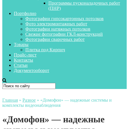
Программы пусконаладочных работ
(ПНР)
Портфолио
Фотографии гипсокартонных потолков
Фото электромонтажных работ
Фотографии натяжных потолков
Свежие фотографии ГКЛ-конструкций
Фотографии сварочных работ
Товары
Плитка под Кирпич
Прайс-лист
Контакты
Статьи
Документооборот
Главная
»
Разное
»
«Домофон» — надежные системы и
комплекты видеонаблюдения
«Домофон» — надежные