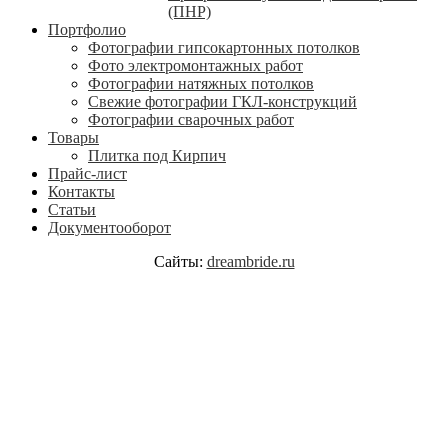
(ПНР)
Портфолио
Фотографии гипсокартонных потолков
Фото электромонтажных работ
Фотографии натяжных потолков
Свежие фотографии ГКЛ-конструкций
Фотографии сварочных работ
Товары
Плитка под Кирпич
Прайс-лист
Контакты
Статьи
Документооборот
Сайты:
dreambride.ru