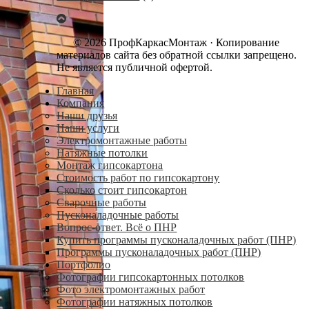
© 2026 ПрофКаркасМонтаж · Копирование
материалов сайта без обратной ссылки запрещено.
Не является публичной офертой.
Главная
Компания
Наши друзья
Наши услуги
Электромонтажные работы
Натяжные потолки
Монтаж гипсокартона
Стоимость работ по гипсокартону
Сколько стоит гипсокартон
Сварочные работы
Пусконаладочные работы
Вопрос-ответ. Всё о ПНР
Купить программы пусконаладочных работ (ПНР)
Программы пусконаладочных работ (ПНР)
Портфолио
Фотографии гипсокартонных потолков
Фото электромонтажных работ
Фотографии натяжных потолков