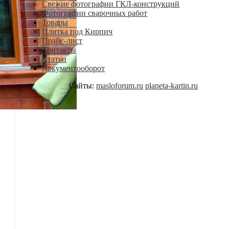
Свежие фотографии ГКЛ-конструкций
Фотографии сварочных работ
Товары
Плитка под Кирпич
Прайс-лист
Контакты
Статьи
Документооборот
Сайты:
masloforum.ru
planeta-kartin.ru