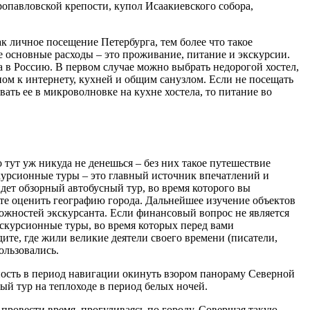
ропавловской крепости, купол Исаакиевского собора,
ак личное посещение Петербурга, тем более что такое
е основные расходы – это проживание, питание и экскурсии.
а в Россию. В первом случае можно выбрать недорогой хостел,
пом к интернету, кухней и общим санузлом. Если не посещать
вать ее в микроволновке на кухне хостела, то питание во
о тут уж никуда не денешься – без них такое путешествие
курсионные туры – это главный источник впечатлений и
йдет обзорный автобусный тур, во время которого вы
те оценить географию города. Дальнейшее изучение объектов
можностей экскурсанта. Если финансовый вопрос не является
скурсионные туры, во время которых перед вами
ите, где жили великие деятели своего времени (писатели,
ользовались.
ность в период навигации окинуть взором панораму Северной
ый тур на теплоходе в период белых ночей.
 провести время, прогуливаясь по городу. Совершая такую