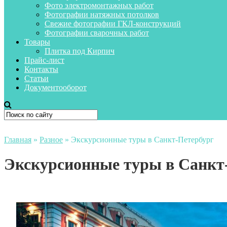
Фото электромонтажных работ
Фотографии натяжных потолков
Свежие фотографии ГКЛ-конструкций
Фотографии сварочных работ
Товары
Плитка под Кирпич
Прайс-лист
Контакты
Статьи
Документооборот
Главная
»
Разное
»
Экскурсионные туры в Санкт-Петербург
Экскурсионные туры в Санкт