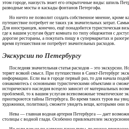
этом городе, наизусть знает его открыточные виды: шпиль Пет
разводные мосты и каскады фонтанов Петергофа.
Но ничто не позволит создать собственное мнение, кроме к
путешествие потребует не таких уж значительных затрат. Самы
Для иностранцев, конечно, ещё понадобится туристическая виз
где к вашим услугам будет комната по типу общежития с досту
дорогие рестораны, а покупать пищу в супермаркетах и разогре
время путешествия не потребует значительных расходов.
Экскурсии по Петербургу
Последняя значительная статья расходов – это экскурсии. Н
теряет всякий смысл. При путешествии в Санкт-Петербург экс
информации. Если вы в городе первый раз, то для начала подо
ознакомитесь с основными туристическими объектами и сможе
исторического наследия всецело зависит от материальных воз
проблемой, то к вашим услугам всевозможные тематические эк
приоткроются тайны Петербурга. Во время таких туров вы увид
художники, политики), сможете увидеть вещи, которыми они п
Нева — главная водная артерия Петербурга — дает возмож
столицы с водной глади. Особенно привлекателен экскурсионн
Но если вам не по карману такие туры, то можно прекрасно