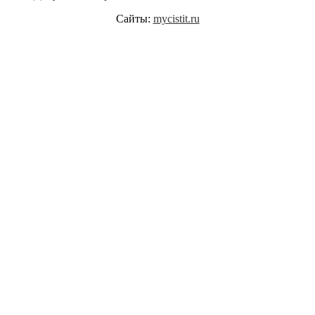
Сайты:
mycistit.ru