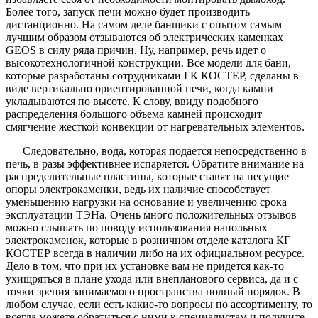
Более того, запуск печи можно будет производить
дистанционно. На самом деле банщики с опытом самым
лучшим образом отзываются об электрических каменках
GEOS в силу ряда причин. Ну, например, речь идет о
высокотехнологичной конструкции. Все модели для бани,
которые разработаны сотрудниками ГК КОСТЕР, сделаны в
виде вертикально ориентированной печи, когда камни
укладываются по высоте. К слову, ввиду подобного
распределения большого объема камней происходит
смягчение жесткой конвекции от нагревательных элементов.
Следовательно, вода, которая подается непосредственно в
печь, в разы эффективнее испаряется. Обратите внимание на
распределительные пластины, которые ставят на несущие
опоры электрокаменки, ведь их наличие способствует
уменьшению нагрузки на основание и увеличению срока
эксплуатации ТЭНа. Очень много положительных отзывов
можно слышать по поводу использования напольных
электрокаменок, которые в розничном отделе каталога КГ
КОСТЕР всегда в наличии либо на их официальном ресурсе.
Дело в том, что при их установке вам не придется как-то
ухищряться в плане ухода или внепланового сервиса, да и с
точки зрения занимаемого пространства полный порядок. В
любом случае, если есть какие-то вопросы по ассортименту, то
всегда можете обратиться с ними к специалистам и получите