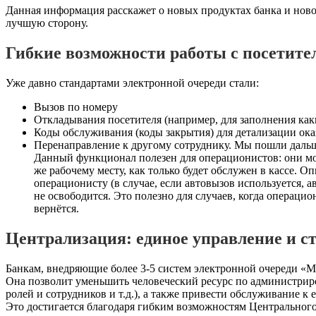
Данная информация расскажет о новых продуктах банка и ново
лучшую сторону.
Гибкие возможности работы с посетите
Уже давно стандартами электронной очереди стали:
Вызов по номеру
Откладывания посетителя (например, для заполнения ка
Коды обслуживания (коды закрытия) для детализации ока
Перенаправление к другому сотруднику. Мы пошли дальш
Данный функционал полезен для операционистов: они могу
же рабочему месту, как только будет обслужен в кассе. 
операционисту (в случае, если автовызов используется, а
не освободится. Это полезно для случаев, когда операцио
вернётся.
Централизация: единое управление и с
Банкам, внедряющие более 3-5 систем электронной очереди 
Она позволит уменьшить человеческий ресурс по администриро
ролей и сотрудников и т.д.), а также привести обслуживание к 
Это достигается благодаря гибким возможностям Центрального