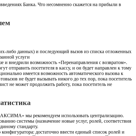
введениях Банка. Что несомненно скажется на прибыли в
лем
ких-либо данных) и последующий вызов из списка отложенных
занной услуги
е и внедрили возможность «Перенаправления с возвратом».
т отправить посетителя в кассу, и он будет направлен к тому
Опционально имеется возможность автоматического вызова к
втовызов не будет вызывать никого до тех пор, пока посетитель
нист не может продолжить работу, пока посетитель не
татистика
«МАКСИМА» мы рекомендуем использовать централизацию.
ванию системы (назначение новые услуг, ролей, соответствия
единому стандарту.
 конфигуратора: достаточно ввести единый список ролей и