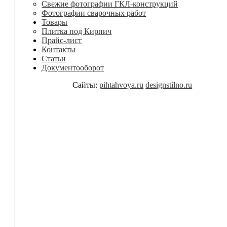
Свежие фотографии ГКЛ-конструкций
Фотографии сварочных работ
Товары
Плитка под Кирпич
Прайс-лист
Контакты
Статьи
Документооборот
Сайты:
pihtahvoya.ru
designstilno.ru