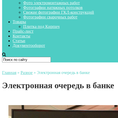
Фото электромонтажных работ
Фотографии натяжных потолков
Свежие фотографии ГКЛ-конструкций
Фотографии сварочных работ
Товары
Плитка под Кирпич
Прайс-лист
Контакты
Статьи
Документооборот
Главная
»
Разное
»
Электронная очередь в банке
Электронная очередь в банке