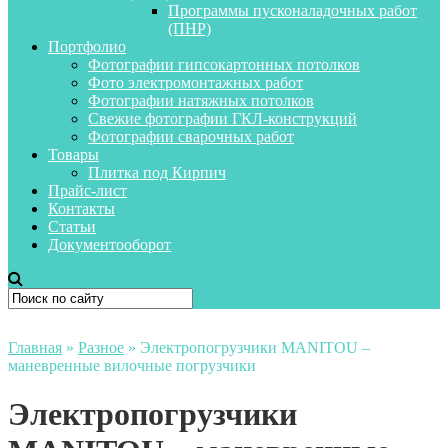
Программы пусконаладочных работ
(ПНР)
Портфолио
Фотографии гипсокартонных потолков
Фото электромонтажных работ
Фотографии натяжных потолков
Свежие фотографии ГКЛ-конструкций
Фотографии сварочных работ
Товары
Плитка под Кирпич
Прайс-лист
Контакты
Статьи
Документооборот
Главная
»
Разное
»
Электропогрузчики MANITOU –
маневренные вилочные погрузчики
Электропогрузчики