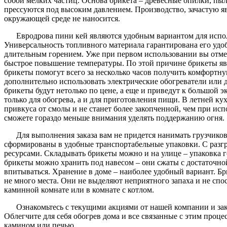
собой мелких частиц. Основа брикета – древесные опилки, пыл
прессуются под высоким давлением. Производство, зачастую я
окружающей среде не наносится.
Евродрова пини кей являются удобным вариантом для исполь
Универсальность топливного материала гарантирована его удоб
длительным горением. Уже при первом использовании вы отмет
быстрое повышение температуры. По этой причине брикеты яв
брикеты помогут всего за несколько часов получить комфортну
дополнительно использовать электрические обогреватели или 
брикеты будут нетолько по цене, а еще и приведут к большой
только для обогрева, а и для приготовления пищи. В летней ку
привкуса от смолы и не станет более закопченной, чем при ис
сможете гораздо меньше внимания уделять поддержанию огня.
Для выполнения заказа вам не придется нанимать грузчико
сформированы в удобные транспортабельные упаковки. С разгр
ресурсами. Складывать брикеты можно и на улице – упаковка 
брикеты можно хранить под навесом – они сжаты с достаточной
впитываться. Хранение в доме – наиболее удобный вариант. Б
не много места. Они не выделяют неприятного запаха и не сп
каминной комнате или в комнате с котлом.
Ознакомьтесь с текущими акциями от нашей компании и зак
Облегчите для себя обогрев дома и все связанные с этим проце
камином или печью.