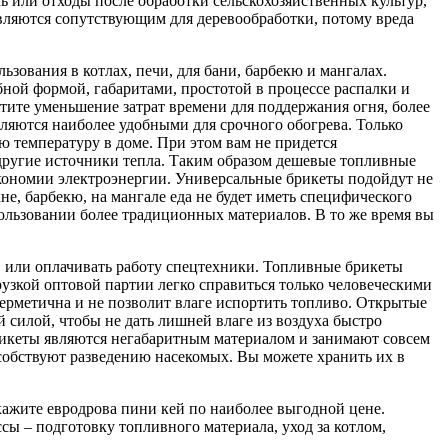
ь или отходы после обработки сельскохозяйственных культур,
вляются сопутствующим для деревообработки, потому вреда
зования в котлах, печи, для бани, барбекю и мангалах.
ной формой, габаритами, простотой в процессе распалки и
ите уменьшение затрат времени для поддержания огня, более
ляются наиболее удобными для срочного обогрева. Только
ю температуру в доме. При этом вам не придется
другие источники тепла. Таким образом дешевые топливные
 экономии электроэнергии. Универсальные брикеты подойдут не
хне, барбекю, на мангале еда не будет иметь специфического
пользовании более традиционных материалов. В то же время вы
в или оплачивать работу спецтехники. Топливные брикеты
узкой оптовой партии легко справиться только человеческими
герметична и не позволит влаге испортить топливо. Открытые
 силой, чтобы не дать лишней влаге из воздуха быстро
рикеты являются негабаритным материалом и занимают совсем
особствуют разведению насекомых. Вы можете хранить их в
ажите евродрова пини кей по наиболее выгодной цене.
ссы – подготовку топливного материала, уход за котлом,