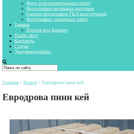
Фото электромонтажных работ
Фотографии натяжных потолков
Свежие фотографии ГКЛ-конструкций
Фотографии сварочных работ
Товары
Плитка под Кирпич
Прайс-лист
Контакты
Статьи
Документооборот
Главная
»
Разное
»
Евродрова пини кей
Евродрова пини кей