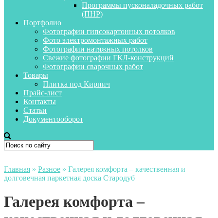
Программы пусконаладочных работ
(ПНР)
Портфолио
Фотографии гипсокартонных потолков
Фото электромонтажных работ
Фотографии натяжных потолков
Свежие фотографии ГКЛ-конструкций
Фотографии сварочных работ
Товары
Плитка под Кирпич
Прайс-лист
Контакты
Статьи
Документооборот
Главная
»
Разное
»
Галерея комфорта – качественная и
долговечная паркетная доска Стародуб
Галерея комфорта –