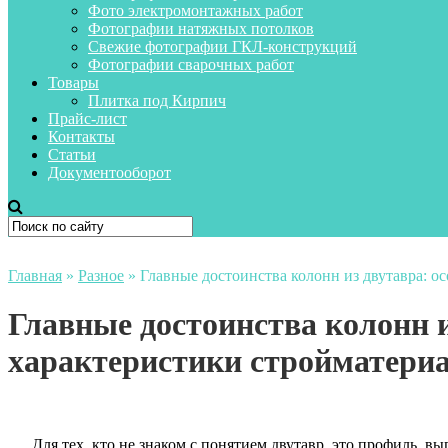
Фото электромонтажных работ
Фотографии натяжных потолков
Свежие фотографии ГКЛ-конструкций
Фотографии сварочных работ
Товары
Плитка под Кирпич
Прайс-лист
Контакты
Статьи
Документооборот
Главная
»
Разное
»
Главные достоинства колонн из двутавра: о
Главные достоинства колонн и
характеристики стройматери
Для тех, кто не знаком с понятием двутавр, это профиль, в