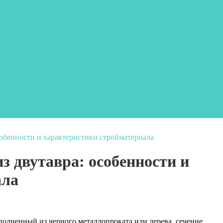
собенности и характеристики стройматериала
з двутавра: особенности и
ала
ыполненный из черного металлопроката или дерева, сечение