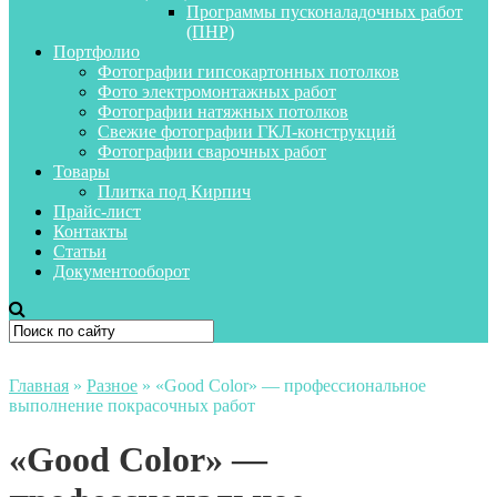
Программы пусконаладочных работ
(ПНР)
Портфолио
Фотографии гипсокартонных потолков
Фото электромонтажных работ
Фотографии натяжных потолков
Свежие фотографии ГКЛ-конструкций
Фотографии сварочных работ
Товары
Плитка под Кирпич
Прайс-лист
Контакты
Статьи
Документооборот
Главная
»
Разное
»
«Good Color» — профессиональное
выполнение покрасочных работ
«Good Color» —