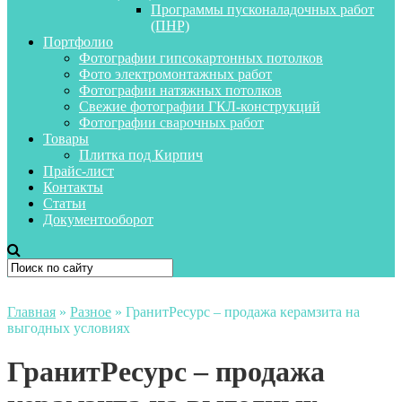
Программы пусконаладочных работ
(ПНР)
Портфолио
Фотографии гипсокартонных потолков
Фото электромонтажных работ
Фотографии натяжных потолков
Свежие фотографии ГКЛ-конструкций
Фотографии сварочных работ
Товары
Плитка под Кирпич
Прайс-лист
Контакты
Статьи
Документооборот
Главная
»
Разное
»
ГранитРесурс – продажа керамзита на
выгодных условиях
ГранитРесурс – продажа