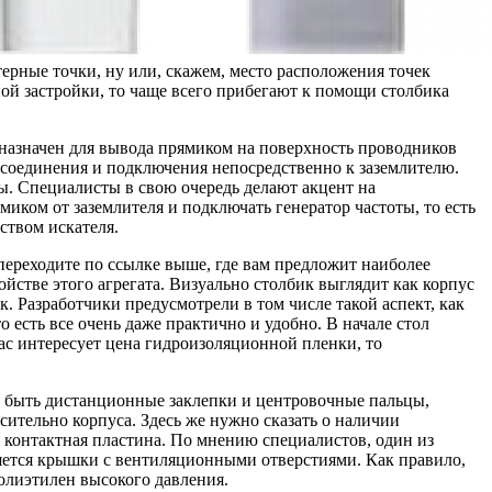
терные точки, ну или, скажем, место расположения точек
ой застройки, то чаще всего прибегают к помощи столбика
азначен для вывода прямиком на поверхность проводников
 соединения и подключения непосредственно к заземлителю.
ы. Специалисты в свою очередь делают акцент на
иком от заземлителя и подключать генератор частоты, то есть
ством искателя.
ереходите по ссылке выше, где вам предложит наиболее
йстве этого агрегата. Визуально столбик выглядит как корпус
. Разработчики предусмотрели в том числе такой аспект, как
о есть все очень даже практично и удобно. В начале стол
ас интересует цена гидроизоляционной пленки, то
то быть дистанционные заклепки и центровочные пальцы,
ительно корпуса. Здесь же нужно сказать о наличии
я контактная пластина. По мнению специалистов, один из
яется крышки с вентиляционными отверстиями. Как правило,
олиэтилен высокого давления.