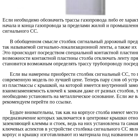
Если необходимо обозначить трассы газопровода либо ее харак
начала и конца газопровода за пределами жилой и промышленн
сигнального СС.
В обобщенном смысле столбик сигнальный дорожный предн
так называемой сигнально-локализационной ленты, а также их
Это происходит посредством специальной контактной пластин
возможности контактной пластины столба отключать ленту прям
становится возможным определять трассу трубопроводу посред
Если вы намерены приобрести столбик сигнальный СС, то п
современную модель по лучшей цене. Теперь пару слов об устро
из пластмассы с крышкой, на которой имеется внутренний замок
взаимозаменяемость ключей к замкам даже от разных столбов, т
необходимо установить на металлическое основание. Если же в
рекомендуем перейти по ссылке.
Будьте внимательны, так как на корпусе столба имеют мес
предназначение которых заключается в центровке крышки относ
заземляющей клеммы и стоек, ведь на них установлена та сама
ключевых аспектов в устройстве столбика сигнального СС явл
корпус и крышку изготавливают из материала под названием п