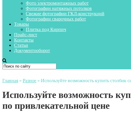
Фото электромонтажных работ
Фотографии натяжных потолков
Свежие фотографии ГКЛ-конструкций
Фотографии сварочных работ
Товары
Плитка под Кирпич
Прайс-лист
Контакты
Статьи
Документооборот
Главная
»
Разное
»
Используйте возможность купить столбик с
Используйте возможность ку
по привлекательной цене