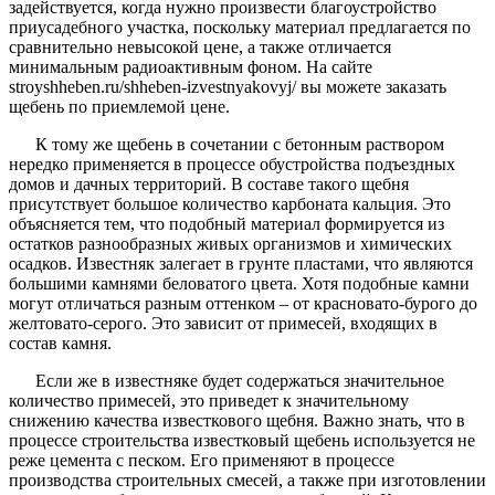
задействуется, когда нужно произвести благоустройство
приусадебного участка, поскольку материал предлагается по
сравнительно невысокой цене, а также отличается
минимальным радиоактивным фоном. На сайте
stroyshheben.ru/shheben-izvestnyakovyj/ вы можете заказать
щебень по приемлемой цене.
К тому же щебень в сочетании с бетонным раствором
нередко применяется в процессе обустройства подъездных
домов и дачных территорий. В составе такого щебня
присутствует большое количество карбоната кальция. Это
объясняется тем, что подобный материал формируется из
остатков разнообразных живых организмов и химических
осадков. Известняк залегает в грунте пластами, что являются
большими камнями беловатого цвета. Хотя подобные камни
могут отличаться разным оттенком – от красновато-бурого до
желтовато-серого. Это зависит от примесей, входящих в
состав камня.
Если же в известняке будет содержаться значительное
количество примесей, это приведет к значительному
снижению качества известкового щебня. Важно знать, что в
процессе строительства известковый щебень используется не
реже цемента с песком. Его применяют в процессе
производства строительных смесей, а также при изготовлении