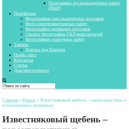
Программы пусконаладочных работ
(ПНР)
Портфолио
Фотографии гипсокартонных потолков
Фото электромонтажных работ
Фотографии натяжных потолков
Свежие фотографии ГКЛ-конструкций
Фотографии сварочных работ
Товары
Плитка под Кирпич
Прайс-лист
Контакты
Статьи
Документооборот
Главная
»
Разное
»
Известняковый щебень – характеристики и
использование материала
Известняковый щебень –