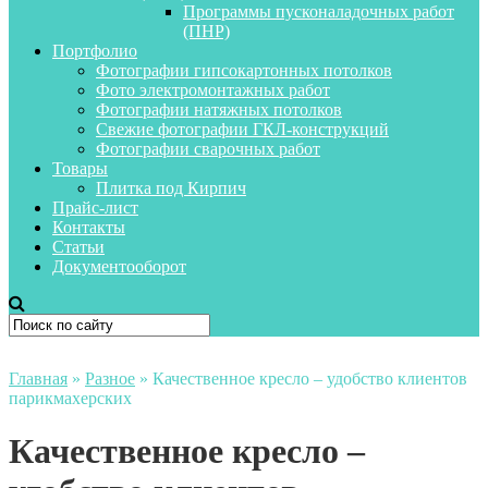
Программы пусконаладочных работ
(ПНР)
Портфолио
Фотографии гипсокартонных потолков
Фото электромонтажных работ
Фотографии натяжных потолков
Свежие фотографии ГКЛ-конструкций
Фотографии сварочных работ
Товары
Плитка под Кирпич
Прайс-лист
Контакты
Статьи
Документооборот
Главная
»
Разное
»
Качественное кресло – удобство клиентов
парикмахерских
Качественное кресло –