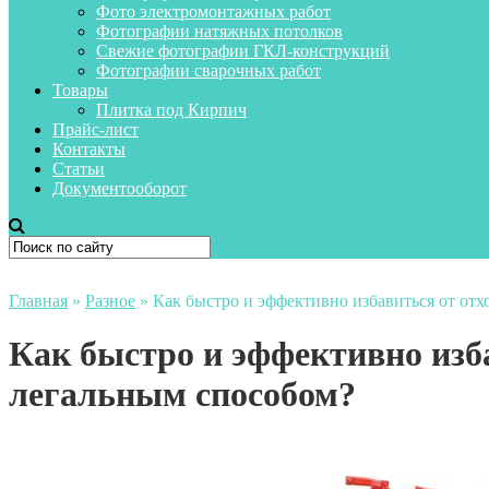
Фото электромонтажных работ
Фотографии натяжных потолков
Свежие фотографии ГКЛ-конструкций
Фотографии сварочных работ
Товары
Плитка под Кирпич
Прайс-лист
Контакты
Статьи
Документооборот
Главная
»
Разное
»
Как быстро и эффективно избавиться от от
Как быстро и эффективно изба
легальным способом?