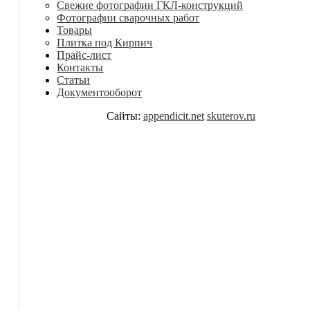
Свежие фотографии ГКЛ-конструкций
Фотографии сварочных работ
Товары
Плитка под Кирпич
Прайс-лист
Контакты
Статьи
Документооборот
Сайты:
appendicit.net
skuterov.ru