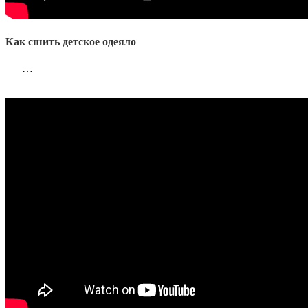
Как сшить детское одеяло
…