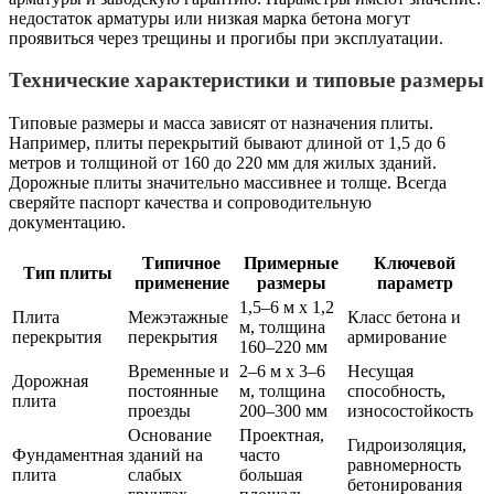
недостаток арматуры или низкая марка бетона могут
проявиться через трещины и прогибы при эксплуатации.
Технические характеристики и типовые размеры
Типовые размеры и масса зависят от назначения плиты.
Например, плиты перекрытий бывают длиной от 1,5 до 6
метров и толщиной от 160 до 220 мм для жилых зданий.
Дорожные плиты значительно массивнее и толще. Всегда
сверяйте паспорт качества и сопроводительную
документацию.
Типичное
Примерные
Ключевой
Тип плиты
применение
размеры
параметр
1,5–6 м x 1,2
Плита
Межэтажные
Класс бетона и
м, толщина
перекрытия
перекрытия
армирование
160–220 мм
Временные и
2–6 м x 3–6
Несущая
Дорожная
постоянные
м, толщина
способность,
плита
проезды
200–300 мм
износостойкость
Основание
Проектная,
Гидроизоляция,
Фундаментная
зданий на
часто
равномерность
плита
слабых
большая
бетонирования