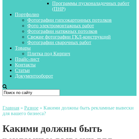
Программы пусконаладочных работ
(ПНР)
Портфолио
Фотографии гипсокартонных потолков
Фото электромонтажных работ
Фотографии натяжных потолков
Свежие фотографии ГКЛ-конструкций
Фотографии сварочных работ
Товары
Плитка под Кирпич
Прайс-лист
Контакты
Статьи
Документооборот
Главная
»
Разное
»
Какими должны быть рекламные вывески
для вашего бизнеса?
Какими должны быть