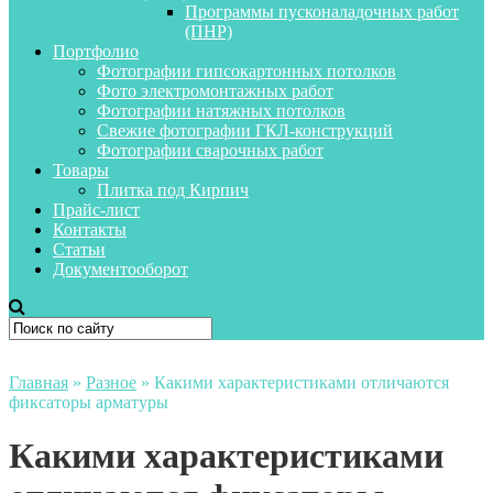
Программы пусконаладочных работ
(ПНР)
Портфолио
Фотографии гипсокартонных потолков
Фото электромонтажных работ
Фотографии натяжных потолков
Свежие фотографии ГКЛ-конструкций
Фотографии сварочных работ
Товары
Плитка под Кирпич
Прайс-лист
Контакты
Статьи
Документооборот
Главная
»
Разное
»
Какими характеристиками отличаются
фиксаторы арматуры
Какими характеристиками