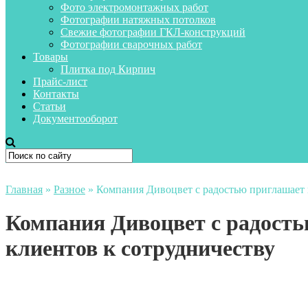
Фото электромонтажных работ
Фотографии натяжных потолков
Свежие фотографии ГКЛ-конструкций
Фотографии сварочных работ
Товары
Плитка под Кирпич
Прайс-лист
Контакты
Статьи
Документооборот
Главная
»
Разное
»
Компания Дивоцвет с радостью приглашает 
Компания Дивоцвет с радост
клиентов к сотрудничеству