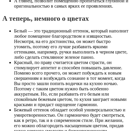
А глянец, позволит помещению пропитаться глубиной и
оригинальностью в самых ярких ее проявлениях.
А теперь, немного о цветах
Белый — это традиционный оттенок, который наполнит
любое помещение благородством и изящностью.
Несмотря, на его достоинства, он может быстро
утомить, поэтому его лучше разбавить яркими
оттенками, например, ручки выполнить в черном цвете,
либо сделать стеклянное зеленое панно.
Красный, по праву считается цветом страсти, он
стимулирует аппетит и способен повышать давление.
Помимо всего прочего, он может побуждать к новым
свершениям и возбуждать сознание в тот момент, когда
Вы просто зашли попить водички на кухню ночью.
Поэтому с таким цветом нужно быть особенно
аккуратным. Но, если разбавить его белым или
спокойным бежевым цветом, то кухня заиграет новыми
красками и придаст ощущение гармонии.
Бежевый оттенок обладает особой универсальностью и
умиротворенностью. Он гармонично будет смотреться,
как в ретро, так и в современном стиле. При желании,
его можно облагородить насыщенным цветом, придав
кухне немного смелости и безукоризненности.