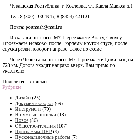
Чувашская Республика, г. Козловка, ул. Карла Маркса д.1
Тел: 8 (800) 100 4945, 8 (8353) 421121
Почта: portmash@mail.ru
Из казани по трассе М7: Переезжаете Волгу, Свиягу.
Проезжаете Исаково, после Тюрлемы крутой спуск, после
спуска резки поворот направо, далее по схеме.
Через Чебоксары по трассе М7: Проезжаете Цивильск, на
728 км. Дорога уходит направо вверх. Вам прямо по
указателю.
Поделитесь записью
Рубрики
Дизайн
(25)
Документооборот
(69)
Инструмент
(79)
Натяжные потолки
(18)
Новое
(86)
Общестроительная
(107)
Программы ПНР
(9)
Пусконаладочные работы
(7)