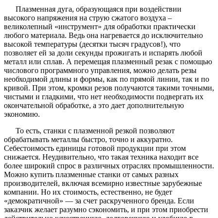
Плазменная дуга, образующаяся при воздействии
высокого напряжения на струю сжатого воздуха –
великолепный «инструмент» для обработки практически
любого материала. Ведь она нагревается до исключительно
высокой температуры (десятки тысяч градусов!), что
позволяет ей за доли секунды прожигать и испарять любой
металл или сплав. А перемещая плазменный резак с помощью
числового программного управления, можно делать резы
необходимой длины и формы, как по прямой линии, так и по
кривой. При этом, кромки резов получаются такими точными,
чистыми и гладкими, что нет необходимости подвергать их
окончательной обработке, а это дает дополнительную
экономию.
То есть, станки с плазменной резкой позволяют
обрабатывать металлы быстро, точно и аккуратно.
Себестоимость единицы готовой продукции при этом
снижается. Неудивительно, что такая техника находит все
более широкий спрос в различных отраслях промышленности.
Можно купить плазменные станки от самых разных
производителей, включая всемирно известные зарубежные
компании. Но их стоимость, естественно, не будет
«демократичной» — за счет раскрученного бренда. Если
заказчик желает разумно сэкономить, и при этом приобрести