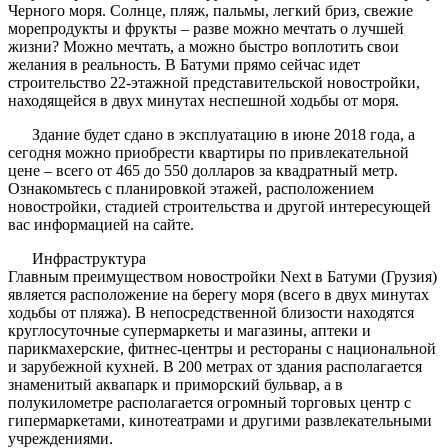
Черного моря. Солнце, пляж, пальмы, легкий бриз, свежие
морепродукты и фрукты – разве можно мечтать о лучшей
жизни? Можно мечтать, а можно быстро воплотить свои
желания в реальность. В Батуми прямо сейчас идет
строительство 22-этажной представительской новостройки,
находящейся в двух минутах неспешной ходьбы от моря.
Здание будет сдано в эксплуатацию в июне 2018 года, а
сегодня можно приобрести квартиры по привлекательной
цене – всего от 465 до 550 долларов за квадратный метр.
Ознакомьтесь с планировкой этажей, расположением
новостройки, стадией строительства и другой интересующей
вас информацией на сайте.
Инфраструктура
Главным преимуществом новостройки Next в Батуми (Грузия)
является расположение на берегу моря (всего в двух минутах
ходьбы от пляжа). В непосредственной близости находятся
круглосуточные супермаркеты и магазины, аптеки и
парикмахерские, фитнес-центры и рестораны с национальной
и зарубежной кухней. В 200 метрах от здания располагается
знаменитый аквапарк и приморский бульвар, а в
полукилометре располагается огромный торговых центр с
гипермаркетами, кинотеатрами и другими развлекательными
учреждениями.