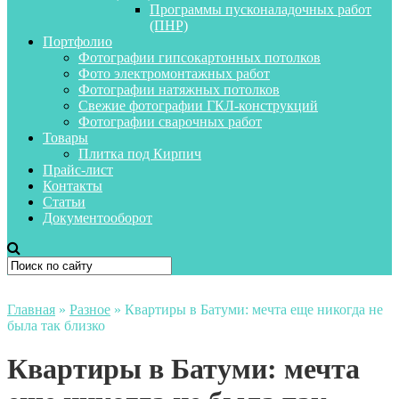
Программы пусконаладочных работ
(ПНР)
Портфолио
Фотографии гипсокартонных потолков
Фото электромонтажных работ
Фотографии натяжных потолков
Свежие фотографии ГКЛ-конструкций
Фотографии сварочных работ
Товары
Плитка под Кирпич
Прайс-лист
Контакты
Статьи
Документооборот
Главная
»
Разное
»
Квартиры в Батуми: мечта еще никогда не
была так близко
Квартиры в Батуми: мечта