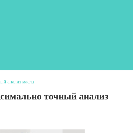
ый анализ масла
симально точный анализ