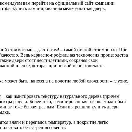
 рекомендуем вам перейти на официальный сайт компании
 чтобы купить ламинированная межкомнатная дверь.
ой стоимостью – да что там! – самой низкой стоимостью. При
а/качество. Ведь каркасно-профильная технология производства
такие двери стоят десятилетиями, сохраняя свои
ванной пленке, которая при низкой цене отличается
ка может быть нанесена на полотна любой сложности – глухие,
 – как имитировать текстуру натурального дерева (причем
пектра радуги. Более того, ламинированная пленка может быть
ламинат тоже бывает разным! Если вы решили купить двери
ылке.
тся влаги и перепадов температур, а покрытие легко
льзовать без зазрения совести.