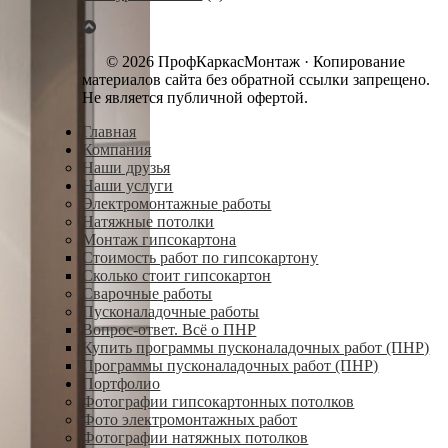
© 2026 ПрофКаркасМонтаж · Копирование
материалов сайта без обратной ссылки запрещено.
Не является публичной офертой.
Главная
Компания
Наши друзья
Наши услуги
Электромонтажные работы
Натяжные потолки
Монтаж гипсокартона
Стоимость работ по гипсокартону
Сколько стоит гипсокартон
Сварочные работы
Пусконаладочные работы
Вопрос-ответ. Всё о ПНР
Купить программы пусконаладочных работ (ПНР)
Программы пусконаладочных работ (ПНР)
Портфолио
Фотографии гипсокартонных потолков
Фото электромонтажных работ
Фотографии натяжных потолков