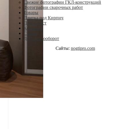
Свежие фотографии ГКЛ-конструкций
Фотографии сварочных работ
Товары
Плитка под Кирпич
Прайс-лист
Контакты
Статьи
Документооборот
Сайты:
nogtipro.com