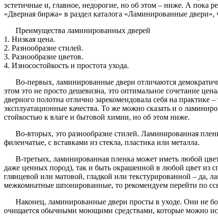
эстетичные и, главное, недорогие, но об этом – ниже. А пока
«Дверная биржа» в раздел каталога «Ламинированные двери»,
Преимущества ламинированных дверей
1. Низкая цена.
2. Разнообразие стилей.
3. Разнообразие цветов.
4. Износостойкость и простота ухода.
Во-первых, ламинированные двери отличаются демократичн
этом это не просто дешевизна, это оптимальное сочетание цен
дверного полотна отлично зарекомендовала себя на практике – 
эксплуатационные качества. То же можно сказать и о ламиниро
стойкостью к влаге и бытовой химии, но об этом ниже.
Во-вторых, это разнообразие стилей. Ламинированная плен
филенчатые, с вставками из стекла, пластика или металла.
В-третьих, ламинированная пленка может иметь любой цвет
даже ценных пород), так и быть окрашенной в любой цвет из с
глянцевой или матовой, гладкой или текстурированной – да, 
межкомнатные шпонированные, то рекомендуем перейти по сс
Наконец, ламинированные двери просты в уходе. Они не боя
очищается обычными моющими средствами, которые можно испо