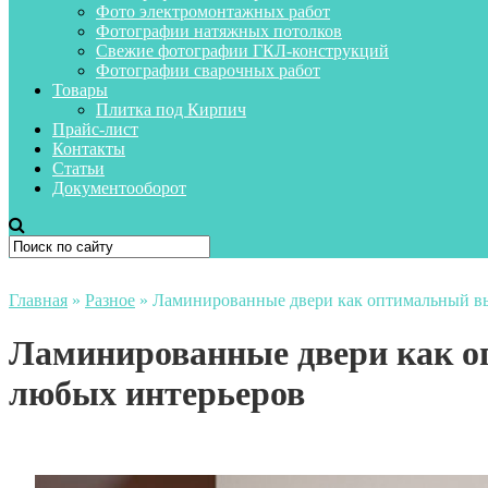
Фото электромонтажных работ
Фотографии натяжных потолков
Свежие фотографии ГКЛ-конструкций
Фотографии сварочных работ
Товары
Плитка под Кирпич
Прайс-лист
Контакты
Статьи
Документооборот
Главная
»
Разное
»
Ламинированные двери как оптимальный в
Ламинированные двери как о
любых интерьеров