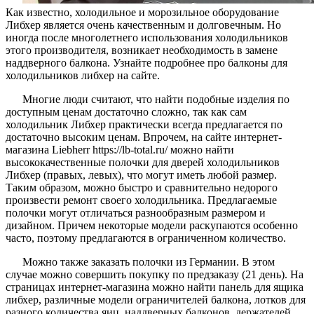
Как известно, холодильное и морозильное оборудование
Либхер является очень качественным и долговечным. Но
иногда после многолетнего использования холодильников
этого производителя, возникает необходимость в замене
наддверного балкона. Узнайте подробнее про балконы для
холодильников либхер на сайте.
Многие люди считают, что найти подобные изделия по
доступным ценам достаточно сложно, так как сам
холодильник Либхер практически всегда предлагается по
достаточно высоким ценам. Впрочем, на сайте интернет-
магазина Liebherr https://lb-total.ru/ можно найти
высококачественные полочки для дверей холодильников
Либхер (правых, левых), что могут иметь любой размер.
Таким образом, можно быстро и сравнительно недорого
произвести ремонт своего холодильника. Предлагаемые
полочки могут отличаться разнообразным размером и
дизайном. Причем некоторые модели раскупаются особенно
часто, поэтому предлагаются в ограниченном количество.
Можно также заказать полочки из Германии. В этом
случае можно совершить покупку по предзаказу (21 день). На
страницах интернет-магазина можно найти панель для ящика
либхер, различные модели ограничителей балкона, лотков для
разного количества яиц, наддверных балконов, держателей