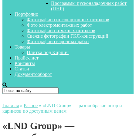
Программы пусконаладочных работ
(ПНР)
Портфолио
Фотографии гипсокартонных потолков
Фото электромонтажных работ
Фотографии натяжных потолков
Свежие фотографии ГКЛ-конструкций
Фотографии сварочных работ
Товары
Плитка под Кирпич
Прайс-лист
Контакты
Статьи
Документооборот
Главная
»
Разное
»
«LND Group» — разнообразие штор и
карнизов по доступным ценам
«LND Group» —