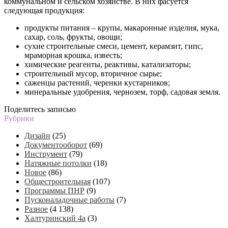
коммунальном и сельском хозяйстве. В них фасуется
следующая продукция:
продукты питания – крупы, макаронные изделия, мука,
сахар, соль, фрукты, овощи;
сухие строительные смеси, цемент, керамзит, гипс,
мраморная крошка, известь;
химические реагенты, реактивы, катализаторы;
строительный мусор, вторичное сырье;
саженцы растений, черенки кустарников;
минеральные удобрения, чернозем, торф, садовая земля.
Поделитесь записью
Рубрики
Дизайн
(25)
Документооборот
(69)
Инструмент
(79)
Натяжные потолки
(18)
Новое
(86)
Общестроительная
(107)
Программы ПНР
(9)
Пусконаладочные работы
(7)
Разное
(4 138)
Халтуринский 4а
(3)