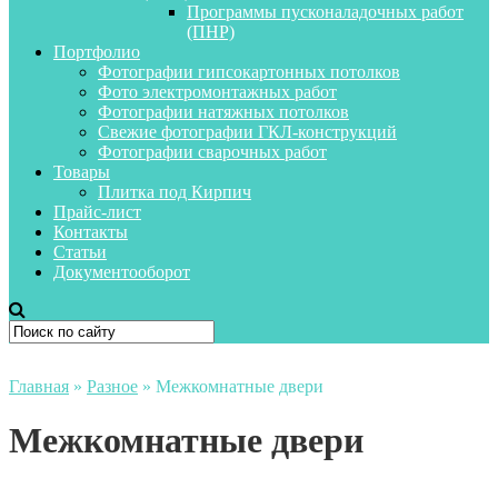
Программы пусконаладочных работ
(ПНР)
Портфолио
Фотографии гипсокартонных потолков
Фото электромонтажных работ
Фотографии натяжных потолков
Свежие фотографии ГКЛ-конструкций
Фотографии сварочных работ
Товары
Плитка под Кирпич
Прайс-лист
Контакты
Статьи
Документооборот
Главная
»
Разное
»
Межкомнатные двери
Межкомнатные двери