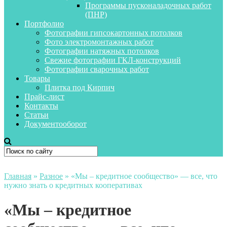
Программы пусконаладочных работ
(ПНР)
Портфолио
Фотографии гипсокартонных потолков
Фото электромонтажных работ
Фотографии натяжных потолков
Свежие фотографии ГКЛ-конструкций
Фотографии сварочных работ
Товары
Плитка под Кирпич
Прайс-лист
Контакты
Статьи
Документооборот
Главная
»
Разное
»
«Мы – кредитное сообщество» — все, что
нужно знать о кредитных кооперативах
«Мы – кредитное