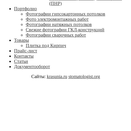
(ПНР)
Портфолио
Фотографии гипсокартонных потолков
Фото электромонтажных работ
Фотографии натяжных потолков
Свежие фотографии ГКЛ-конструкций
Фотографии сварочных работ
Товары
Плитка под Кирпич
Прайс-лист
Контакты
Статьи
Документооборот
Сайты:
krasunia.ru
stomatologist.org