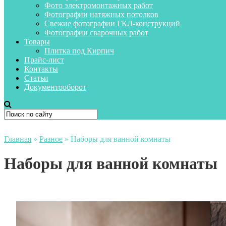
Фото электромонтажных работ
Фотографии натяжных потолков
Свежие фотографии ГКЛ-конструкций
Фотографии сварочных работ
Товары
Плитка под Кирпич
Прайс-лист
Контакты
Статьи
Документооборот
Главная
»
Разное
»
Наборы для ванной комнаты
Наборы для ванной комнаты