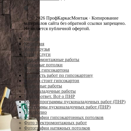
© 2026 ПрофКаркасМонтаж · Копирование
материалов сайта без обратной ссылки запрещено.
Не является публичной офертой.
Главная
Компания
Наши друзья
Наши услуги
Электромонтажные работы
Натяжные потолки
Монтаж гипсокартона
Стоимость работ по гипсокартону
Сколько стоит гипсокартон
Сварочные работы
Пусконаладочные работы
Вопрос-ответ. Всё о ПНР
Купить программы пусконаладочных работ (ПНР)
Программы пусконаладочных работ (ПНР)
Портфолио
Фотографии гипсокартонных потолков
Фото электромонтажных работ
Фотографии натяжных потолков