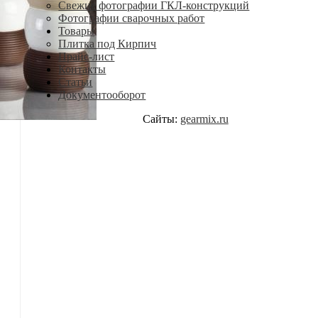
Свежие фотографии ГКЛ-конструкций
Фотографии сварочных работ
Товары
Плитка под Кирпич
Прайс-лист
Контакты
Статьи
Документооборот
Сайты:
gearmix.ru