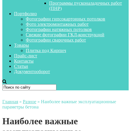
Программы пусконаладочных работ
(ПНР)
Портфолио
Фотографии гипсокартонных потолков
Фото электромонтажных работ
Фотографии натяжных потолков
Свежие фотографии ГКЛ-конструкций
Фотографии сварочных работ
Товары
Плитка под Кирпич
Прайс-лист
Контакты
Статьи
Документооборот
Главная
»
Разное
»
Наиболее важные эксплуатационные
параметры бетона
Наиболее важные