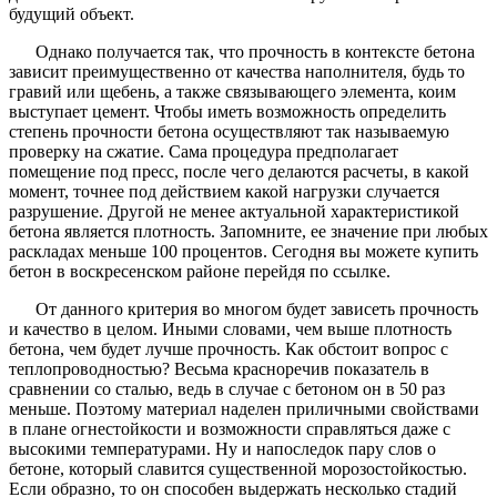
будущий объект.
Однако получается так, что прочность в контексте бетона
зависит преимущественно от качества наполнителя, будь то
гравий или щебень, а также связывающего элемента, коим
выступает цемент. Чтобы иметь возможность определить
степень прочности бетона осуществляют так называемую
проверку на сжатие. Сама процедура предполагает
помещение под пресс, после чего делаются расчеты, в какой
момент, точнее под действием какой нагрузки случается
разрушение. Другой не менее актуальной характеристикой
бетона является плотность. Запомните, ее значение при любых
раскладах меньше 100 процентов. Сегодня вы можете купить
бетон в воскресенском районе перейдя по ссылке.
От данного критерия во многом будет зависеть прочность
и качество в целом. Иными словами, чем выше плотность
бетона, чем будет лучше прочность. Как обстоит вопрос с
теплопроводностью? Весьма красноречив показатель в
сравнении со сталью, ведь в случае с бетоном он в 50 раз
меньше. Поэтому материал наделен приличными свойствами
в плане огнестойкости и возможности справляться даже с
высокими температурами. Ну и напоследок пару слов о
бетоне, который славится существенной морозостойкостью.
Если образно, то он способен выдержать несколько стадий