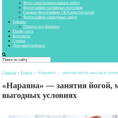
Фото электромонтажных работ
Фотографии натяжных потолков
Свежие фотографии ГКЛ-конструкций
Фотографии сварочных работ
Товары
Плитка под Кирпич
Прайс-лист
Контакты
Статьи
Документооборот
Главная
»
Разное
»
«Нараяна» — занятия йогой, массаж и проч
«Нараяна» — занятия йогой, м
выгодных условиях